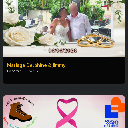
Mariage Delphine & Jimmy
By
Admin
|
15
Avr, 26