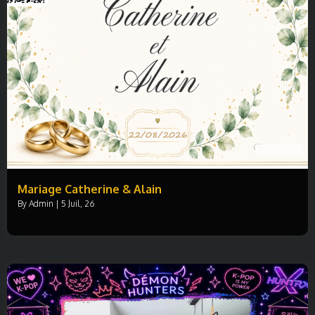
Mariage Catherine & Alain
By
Admin
|
5
Juil, 26