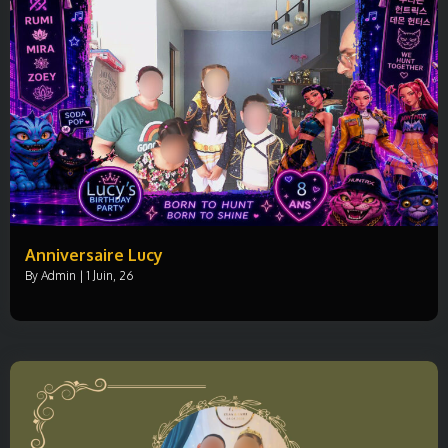
Anniversaire Lucy
By
Admin
|
1
Juin, 26