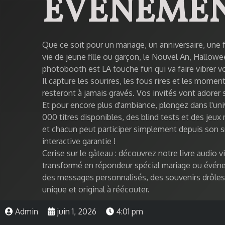
ÉVÉNEME
Que ce soit pour un mariage, un anniversaire, une 
vie de jeune fille ou garçon, le Nouvel An, Hallow
photobooth
est LA touche fun qui va faire vibrer vo
Il capture les sourires, les fous rires et les mome
resteront à jamais gravés. Vos invités vont adorer s
Et pour encore plus d'ambiance, plongez dans l'un
000 titres
disponibles, des blind tests et des jeux 
et chacun peut participer simplement depuis son 
interactive garantie !
Cerise sur le gâteau : découvrez notre
livre audio v
transformé en répondeur spécial mariage ou événe
des messages personnalisés, des souvenirs drôle
unique et original à réécouter.
Admin
juin 1, 2026
4:01 pm