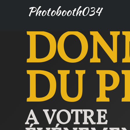
Photobooth034
DON
DU P
A VOTRE